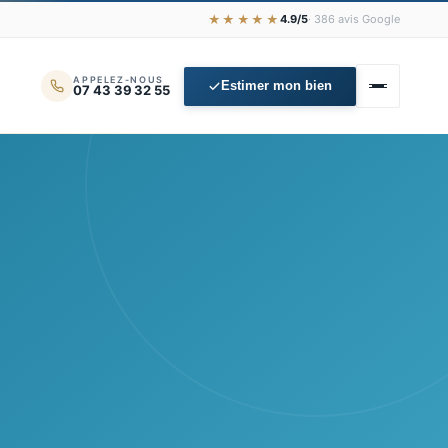
★★★★★
4.9/5
· 386 avis Google
APPELEZ-NOUS
Estimer mon bien
07 43 39 32 55