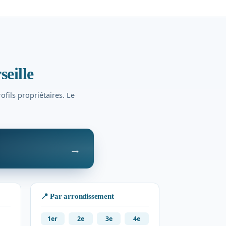
eille
ofils propriétaires. Le
→
📍 Par arrondissement
1er
2e
3e
4e