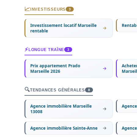
📈
INVESTISSEURS
3
Investissement locatif Marseille
Rentabi
rentable
⚡
LONGUE TRAÎNE
3
Prix appartement Prado
Acheter
Marseille 2026
Marseil
🔍
TENDANCES GÉNÉRALES
8
Agence immobilière Marseille
Agence 
13008
Agence immobilière Sainte-Anne
Agence