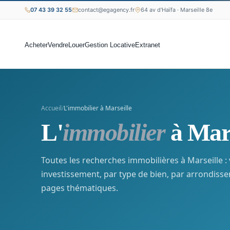
07 43 39 32 55
contact@egagency.fr
64 av d'Haïfa · Marseille 8e
Acheter
Vendre
Louer
Gestion Locative
Extranet
Accueil
/
L'immobilier à Marseille
L'
immobilier
à Mars
Toutes les recherches immobilières à Marseille : 
investissement, par type de bien, par arrondisse
pages thématiques.