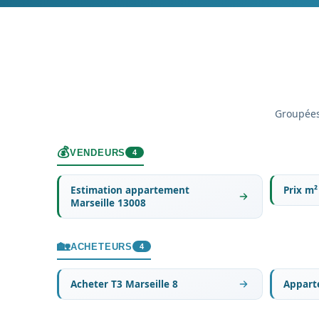
Groupées
💰
VENDEURS
4
Estimation appartement
Prix m²
Marseille 13008
🏡
ACHETEURS
4
Acheter T3 Marseille 8
Appart