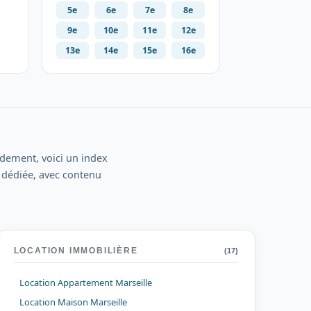
5e
6e
7e
8e
9e
10e
11e
12e
13e
14e
15e
16e
dement, voici un index
 dédiée, avec contenu
LOCATION IMMOBILIÈRE
(17)
Location Appartement Marseille
Location Maison Marseille