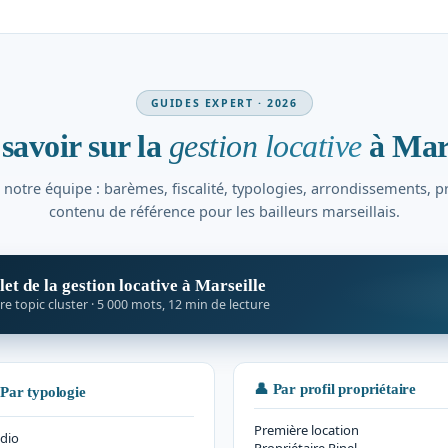
GUIDES EXPERT · 2026
savoir sur la
gestion locative
à Mars
notre équipe : barèmes, fiscalité, typologies, arrondissements, pr
contenu de référence pour les bailleurs marseillais.
et de la gestion locative à Marseille
tre topic cluster · 5 000 mots, 12 min de lecture
👤 Par profil propriétaire
Par typologie
Première location
dio