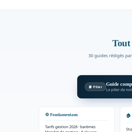
Tout 
30 guides rédigés par 
Guide compl
📘 Pilier
Le pilier de no
⚙️ Fondamentaux
🏠 
Tarifs gestion 2026 · barèmes
Stu