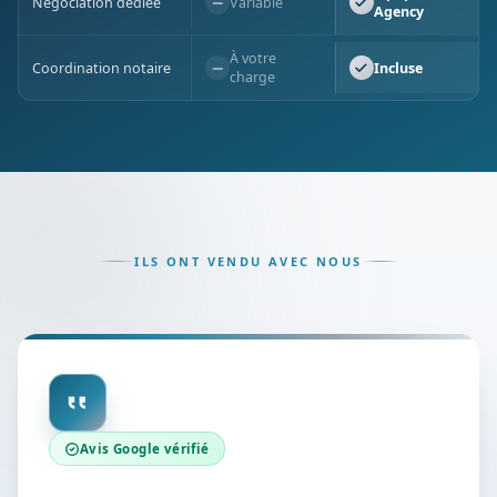
−
Négociation dédiée
Variable
Agency
À votre
−
Coordination notaire
Incluse
charge
ILS ONT VENDU AVEC NOUS
Avis Google vérifié