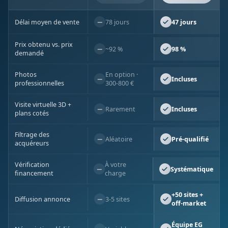
−
Délai moyen de vente
78 jours
47 jours
Prix obtenu vs. prix
−
~92 %
98 %
demandé
Photos
En option ·
−
Incluses
professionnelles
300-800 €
Visite virtuelle 3D +
−
Rarement
Incluses
plans cotés
Filtrage des
−
Aléatoire
Pré-qualifié
acquéreurs
Vérification
À votre
−
Systématique
financement
charge
+50 sites +
−
Diffusion annonce
3-5 sites
off-market
Équipe EG