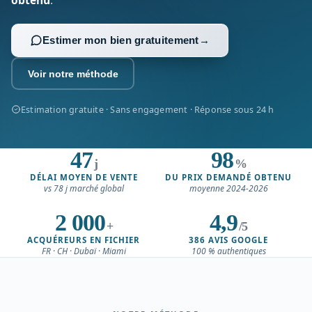
obtenu
.
Estimer mon bien gratuitement
→
Voir notre méthode
Estimation gratuite · Sans engagement · Réponse sous 24 h
47
98
j
%
DÉLAI MOYEN DE VENTE
DU PRIX DEMANDÉ OBTENU
vs 78 j marché global
moyenne 2024-2026
2 000
4,9
+
/5
ACQUÉREURS EN FICHIER
386 AVIS GOOGLE
FR · CH · Dubaï · Miami
100 % authentiques