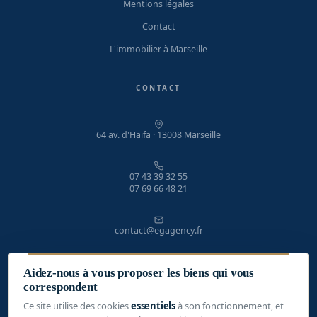
Mentions légales
Contact
L'immobilier à Marseille
CONTACT
64 av. d'Haïfa · 13008 Marseille
07 43 39 32 55
07 69 66 48 21
contact@egagency.fr
Aidez-nous à vous proposer les biens qui vous
Lundi – Vendredi · 9h – 19h
correspondent
Ce site utilise des cookies
essentiels
à son fonctionnement, et