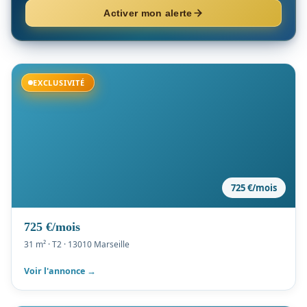
Activer mon alerte
Disponible
EXCLUSIVITÉ
725 €/mois
725 €/mois
31 m² · T2 · 13010 Marseille
Voir l'annonce →