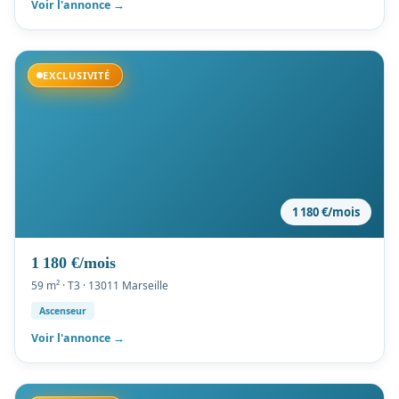
Voir l'annonce →
Disponible
EXCLUSIVITÉ
1 180 €/mois
1 180 €/mois
59 m² · T3 · 13011 Marseille
Ascenseur
Voir l'annonce →