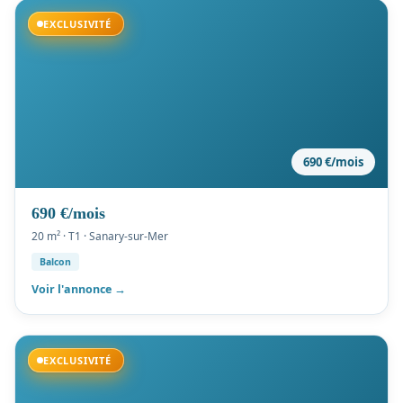
Disponible
EXCLUSIVITÉ
690 €/mois
690 €/mois
20 m² · T1 · Sanary-sur-Mer
Balcon
Voir l'annonce →
Disponible
EXCLUSIVITÉ