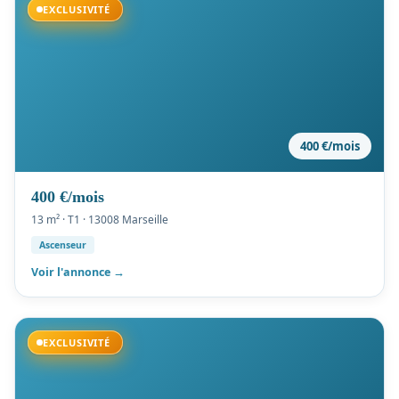
Disponible
EXCLUSIVITÉ
400 €/mois
400 €/mois
13 m² · T1 · 13008 Marseille
Ascenseur
Voir l'annonce →
Disponible
EXCLUSIVITÉ