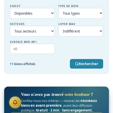
STATUT
TYPE DE BIEN
SECTEURS
LOYER MAX
SURFACE MIN (M²)
Rechercher
11
biens affichés
Vous n'avez pas trouvé
votre bonheur
?
Confiez-nous vos critères — recevez les
nouveaux
biens en avant-première
, avant leur diffusion
publique.
Gratuit · 2 min · Sans engagement.