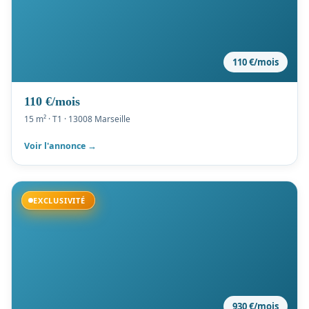
110 €/mois
110 €/mois
15 m² · T1 · 13008 Marseille
Voir l'annonce →
Disponible
EXCLUSIVITÉ
930 €/mois