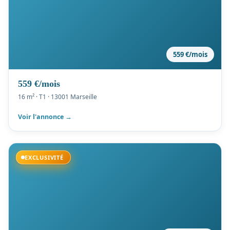
559 €/mois
559 €/mois
16 m² · T1 · 13001 Marseille
Voir l'annonce →
Disponible
EXCLUSIVITÉ