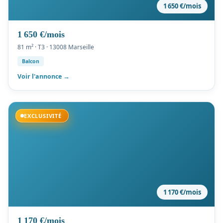
1 650 €/mois
1 650 €/mois
81 m² · T3 · 13008 Marseille
Balcon
Voir l'annonce →
Disponible
EXCLUSIVITÉ
1 170 €/mois
1 170 €/mois