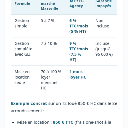
Tarif EG
Garantie
Formule
marché
Agency
impayés
Marseille
Gestion
5 à 7 %
6 %
Non
simple
TTC/mois
incluse
(5 % HT)
Gestion
7 à 10 %
9 %
Incluse
complète
TTC/mois
(jusqu'à
avec GLI
(7,5 %
96 000 €)
HT)
Mise en
70 à 100 %
1 mois
—
location
loyer
loyer HC
seule
mensuel
HC
Exemple concret
sur un T2 loué 850 € HC dans le 8e
arrondissement :
Mise en location :
850 € TTC
(frais one-shot à la