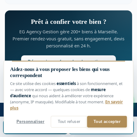
Prêt à confier votre bien ?
EG Agency Gestion gère 200+ biens à Marseille.
Premier rendez-vous gratuit, sans engagement, devis
personnalisé en 24 h.
Découvrir nos formules de gestion →
Aidez-nous à vous proposer les biens qui vous
Parler à un expert
correspondent
Ce site utilise des cookies
essentiels
à son fonctionnement, et
— avec votre accord — quelques cookies de
mesure
d'audience
qui nous aident à améliorer votre expérience
1
(anonyme, IP masquée). Modifiable à tout moment.
En savoir
plus
Personnaliser
Tout refuser
Tout accepter
Estimer mon bien
📞
Être rappelé