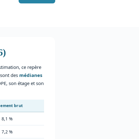
6)
stimation, ce repère
 sont des
médianes
DPE, son étage et son
ement brut
à 8,1 %
à 7,2 %