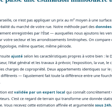
rseille, ce n'est pas appliquer un prix au m² moyen à une surface.
réalité du marché de votre rue. Notre méthode part des
données 
llement enregistrées par l'État — auxquelles nous ajoutons les v
r votre secteur et les arrondissements limitrophes. On compare c
typologie, même quartier, même période.
ensuite
ajusté
selon les caractéristiques propres à votre bien : le D
r, l'état général et les travaux à prévoir, l'exposition, la vue, le c
t les charges de copropriété. Deux appartements identiques sur le
s différents — l'ajustement fait toute la différence entre une fourch
.
tion est
validée par un expert local
qui connaît concrètement v
eurs. C'est ce regard de terrain qui transforme une donnée statis
te. Vous recevez cette estimation affinée et argumentée
sous 24h