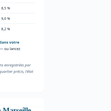
à 8,5 %
à 9,0 %
à 8,2 %
dans votre
— ou lancez
ons enregistrées par
artier précis, l'état
 Marseille