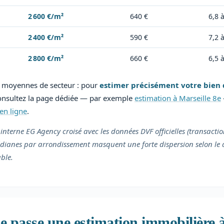
2 600 €/m²
640 €
6,8 
2 400 €/m²
590 €
7,2 
2 800 €/m²
660 €
6,5 
es moyennes de secteur : pour
estimer précisément votre bien 
consultez la page dédiée — par exemple
estimation à Marseille 8e
en ligne
.
 interne EG Agency croisé avec les données DVF officielles (transacti
médianes par arrondissement masquent une forte dispersion selon le qu
ble.
 passe une estimation immobilière à