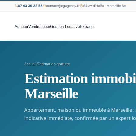
07 43 39 32 55
contact@egagency.fr
64 av d'Haïfa · Marseille 8e
Acheter
Vendre
Louer
Gestion Locative
Extranet
Accueil
/
Estimation gratuite
Estimation immobi
Marseille
Appartement, maison ou immeuble à Marseille : 
indicative immédiate, confirmée par un expert lo