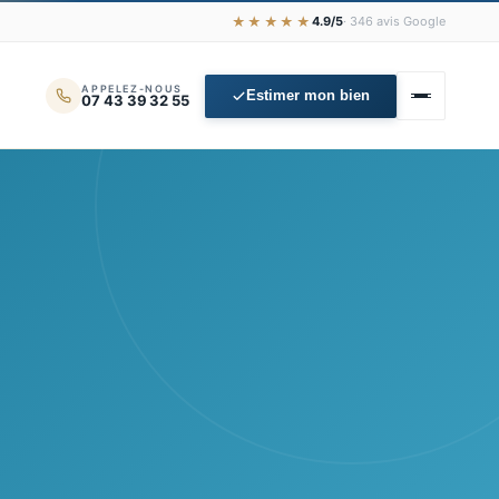
★★★★★
4.9/5
· 346 avis Google
APPELEZ-NOUS
Estimer mon bien
07 43 39 32 55