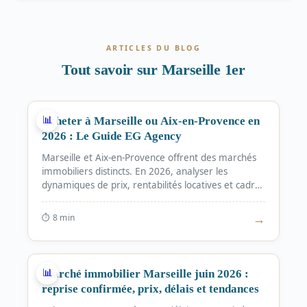
ARTICLES DU BLOG
Tout savoir sur Marseille 1er
MARCHÉ
📊
Acheter à Marseille ou Aix-en-Provence en
2026 : Le Guide EG Agency
Marseille et Aix-en-Provence offrent des marchés
immobiliers distincts. En 2026, analyser les
dynamiques de prix, rentabilités locatives et cadres
de vie est crucial pour un investissement éclairé.
EG Agency décrypte les tendances.
→
⏱ 8
min
MARCHÉ
📊
Marché immobilier Marseille juin 2026 :
reprise confirmée, prix, délais et tendances