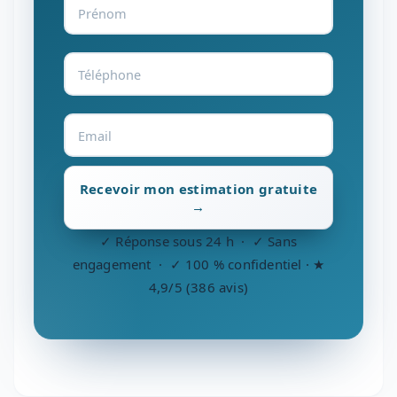
Recevoir mon estimation gratuite
→
✓ Réponse sous 24 h · ✓ Sans
engagement · ✓ 100 % confidentiel · ★
4,9/5 (386 avis)