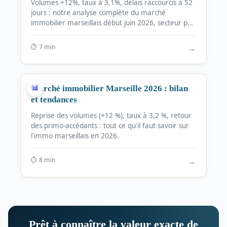
Volumes +12%, taux à 3,1%, délais raccourcis à 52
jours : notre analyse complète du marché
immobilier marseillais début juin 2026, secteur par
secteur.
→
⏱ 7
min
MARCHÉ
📊
Marché immobilier Marseille 2026 : bilan
et tendances
Reprise des volumes (+12 %), taux à 3,2 %, retour
des primo-accédants : tout ce qu'il faut savoir sur
l'immo marseillais en 2026.
→
⏱ 8
min
Prêt à connaître la valeur exacte de