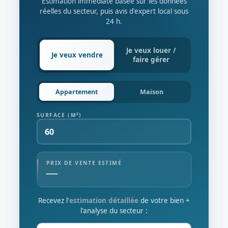
Estimation immédiate basée sur les données
réelles du secteur, puis avis d'expert local sous
24 h.
Je veux
louer /
Je veux
vendre
faire gérer
Appartement
Maison
SURFACE (M²)
PRIX DE VENTE ESTIMÉ
—
Recevez l'
estimation détaillée
de votre bien +
l'analyse du secteur :