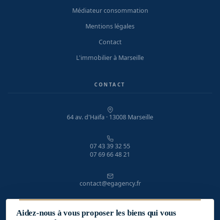
Médiateur consommation
Mentions légales
Contact
L'immobilier à Marseille
CONTACT
64 av. d'Haïfa · 13008 Marseille
07 43 39 32 55
07 69 66 48 21
contact@egagency.fr
Aidez-nous à vous proposer les biens qui vous
Lundi – Vendredi · 9h – 19h