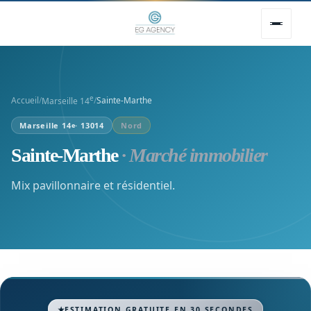
e
Accueil
/
/
Sainte-Marthe
Marseille 14
Marseille 14
· 13014
Nord
e
Sainte-Marthe
· Marché immobilier
Mix pavillonnaire et résidentiel.
ESTIMATION GRATUITE EN 30 SECONDES