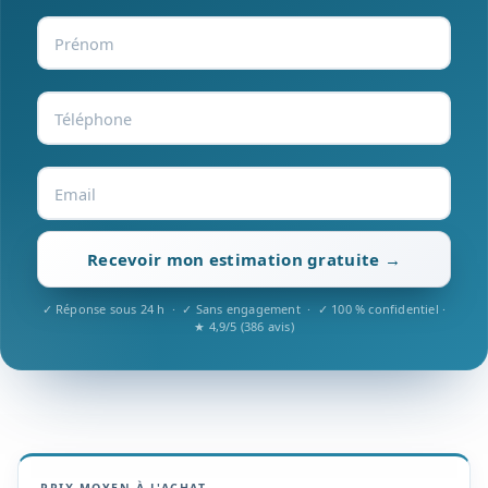
Recevoir mon estimation gratuite →
✓ Réponse sous 24 h · ✓ Sans engagement · ✓ 100 % confidentiel ·
★ 4,9/5 (386 avis)