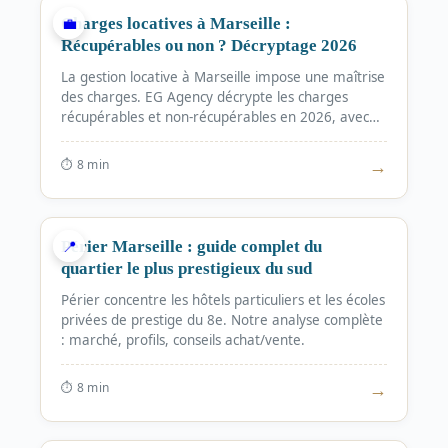
💼
Charges locatives à Marseille :
Récupérables ou non ? Décryptage 2026
La gestion locative à Marseille impose une maîtrise
des charges. EG Agency décrypte les charges
récupérables et non-récupérables en 2026, avec
un focus sur le sud de Marseille. Évitez les litiges et
optimisez la rentabilité de vos investissements.
→
⏱ 8
min
QUARTIERS
📍
Périer Marseille : guide complet du
quartier le plus prestigieux du sud
Périer concentre les hôtels particuliers et les écoles
privées de prestige du 8e. Notre analyse complète
: marché, profils, conseils achat/vente.
→
⏱ 8
min
QUARTIERS