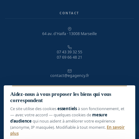
CONTACT
64 av. d'Haïfa · 13008 Marseille
07 43 39 32 55
07 69 66 48 21
contact@egagency.fr
Aidez-nous à vous proposer les biens qui vous
Lundi – Vendredi · 9h – 19h
correspondent
Ce site utilise des cookies
essentiels
à son fonctionnement, et
— avec votre accord — quelques cookies de
mesure
d'audience
qui nous aident à améliorer votre expérience
1
(anonyme, IP masquée). Modifiable à tout moment.
En savoir
© 2026 EG Agency · Tous droits réservés
plus
Mentions légales
Politique de confidentialité
Gérer mes cookies