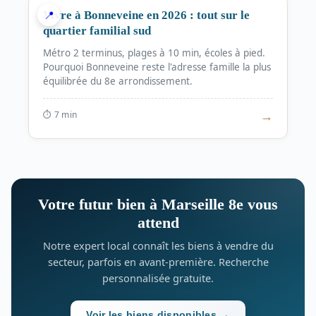
📍
Vivre à Bonneveine en 2026 : tout sur le
quartier familial sud
Métro 2 terminus, plages à 10 min, écoles à pied.
Pourquoi Bonneveine reste l'adresse famille la plus
équilibrée du 8e arrondissement.
→
⏱ 7
min
Votre futur bien à Marseille 8e vous
attend
Notre expert local connaît les biens à vendre du
secteur, parfois en avant-première. Recherche
personnalisée gratuite.
Voir les biens disponibles →