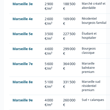
Marseille 3e
2 900
188 500
Marché créatif et
abordable
€/m²
€
Marseille 4e
2 600
169 000
Résidentiel
bourgeois familial
€/m²
€
Marseille 5e
3 500
227 500
Étudiant et
hospitalier
€/m²
€
Marseille 6e
4 600
299 000
Bourgeois
classique
€/m²
€
Marseille 7e
5 600
364 000
Marseille
balnéaire
€/m²
€
premium
Marseille 8e
5 100
331 500
Marseille sud
résidentiel
€/m²
€
premium
Marseille 9e
4 000
260 000
Sud + calanques
€/m²
€