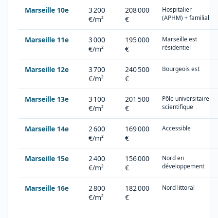
Marseille 10e
3 200
208 000
Hospitalier
(APHM) + familial
€/m²
€
Marseille 11e
3 000
195 000
Marseille est
résidentiel
€/m²
€
Marseille 12e
3 700
240 500
Bourgeois est
€/m²
€
Marseille 13e
3 100
201 500
Pôle universitaire
scientifique
€/m²
€
Marseille 14e
2 600
169 000
Accessible
€/m²
€
Marseille 15e
2 400
156 000
Nord en
développement
€/m²
€
Marseille 16e
2 800
182 000
Nord littoral
€/m²
€