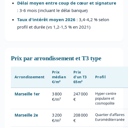
Délai moyen entre coup de cœur et signature
: 3-6 mois (incluant le délai banque)
Taux d'intérêt moyen 2026
: 3,4-4,2 % selon
profil et durée (vs 1,2-1,5 % en 2021)
Prix par arrondissement et T3 type
Prix
Prix
Arrondissement
médian
d'un T3
Profil
€/m²
65m²
Marseille 1er
3 800
247 000
Hyper-centre
populaire et
€/m²
€
cosmopolite
Marseille 2e
3 200
208 000
Quartier d'affaires
Euroméditerranée
€/m²
€