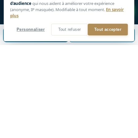
d'audience
qui nous aident à améliorer votre expérience
1
Plein écran
(anonyme, IP masquée). Modifiable à tout moment.
En savoir
plus
Personnaliser
Tout refuser
Tout accepter
Estimer mon bien
📞
Être rappelé
VISITE 3D
LE BIEN
Appartement T3/4 de 73m2 + parking
+ cave
E
G AGENCY vous présente à la vente,
Sur le secteur de BONNEVEINE / ANDRE
ZENATTI, a proximité des commerces, écoles et
transports en commun : Appartement T3/4 de 73m2
avec loggia de 6m2 + cave + place de parking aérienne
en sus.