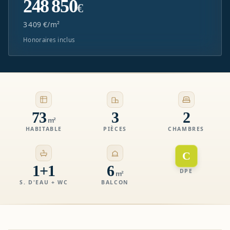
248 850
€
3 409 €/m²
Honoraires inclus
73
3
2
m²
HABITABLE
PIÈCES
CHAMBRES
C
1+1
6
DPE
m²
S. D'EAU + WC
BALCON