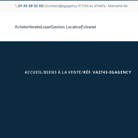
07 43 39 32 55
contact@egagency.fr
64 av d'Haïfa · Marseille 8e
Acheter
Vendre
Louer
Gestion Locative
Extranet
ACCUEIL
/
BIENS À LA VENTE
/
RÉF. VA2743-EGAGENCY