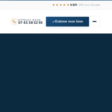
★★★★★
4.9/5
· 386 avis Google
APPELEZ-NOUS
Estimer mon bien
07 43 39 32 55