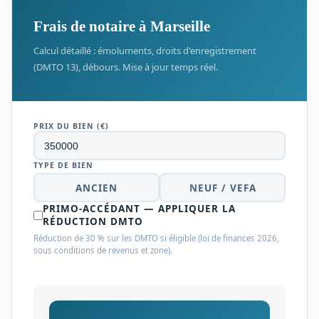
Frais de notaire à Marseille
Calcul détaillé : émoluments, droits d'enregistrement
(DMTO 13), débours. Mise à jour temps réel.
PRIX DU BIEN (€)
TYPE DE BIEN
ANCIEN
NEUF / VEFA
PRIMO-ACCÉDANT — APPLIQUER LA
RÉDUCTION DMTO
Réduction de 30 % sur les DMTO si éligible (loi de finances 2026,
sous conditions de revenus et zone).