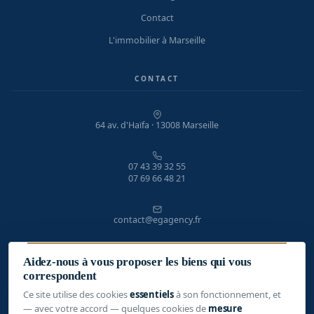
Contact
L'immobilier à Marseille
CONTACT
64 av. d'Haïfa · 13008 Marseille
07 43 39 32 55
07 69 66 48 21
contact@egagency.fr
Lundi – Vendredi · 9h – 19h
Aidez-nous à vous proposer les biens qui vous
correspondent
Ce site utilise des cookies
essentiels
à son fonctionnement, et
— avec votre accord — quelques cookies de
mesure