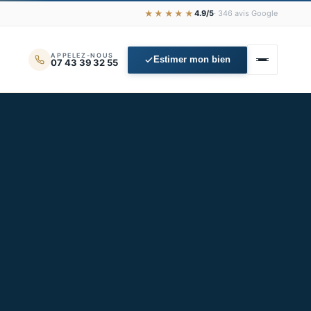
★★★★★
4.9/5
· 346 avis Google
APPELEZ-NOUS
Estimer mon bien
07 43 39 32 55