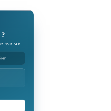
 ?
cal sous 24 h.
érer