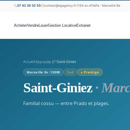
07 43 39 32 55
contact@egagency.fr
64 av d'Haïfa · Marseille 8e
Acheter
Vendre
Louer
Gestion Locative
Extranet
e
Accueil
/
/
Saint-Giniez
Marseille 8
Marseille 8
· 13008
Sud
⬥ Prestige
e
Saint-Giniez
· Marc
Familial cossu — entre Prado et plages.