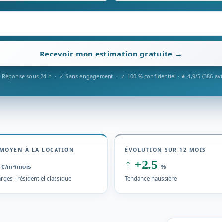
Recevoir mon estimation gratuite →
 Réponse sous 24 h · ✓ Sans engagement · ✓ 100 % confidentiel · ★ 4,9/5 (386 avi
MOYEN À LA LOCATION
ÉVOLUTION SUR 12 MOIS
5
↑
+2.5
€/m²/mois
%
rges · résidentiel classique
Tendance haussière