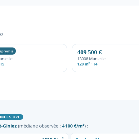
ez.
00 €
mpromis
409 500 €
rseille
13008 Marseille
 T5
120 m² · T4
NNÉES DVF
t-Giniez
(médiane observée :
4 100 €/m²
) :