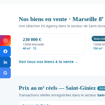
e
Nos biens en vente · Marseille 8
Une sélection EG Agency dans le secteur de Saint-Gini
230 000 €
935 0
Sous co
13008 Marseille
13008 Ma
48 m² · T2
150 m² ·
Voir tous nos biens à la vente →
Prix au m² réels — Saint-Giniez
DO
Transactions réelles enregistrées dans le secteur
Sain