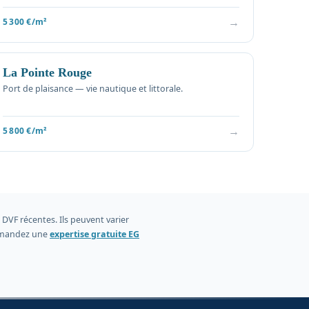
→
5 300 €/m²
La Pointe Rouge
Port de plaisance — vie nautique et littorale.
→
5 800 €/m²
DVF récentes. Ils peuvent varier
 demandez une
expertise gratuite EG