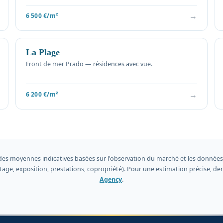
→
6 500 €/m²
La Plage
Front de mer Prado — résidences avec vue.
→
6 200 €/m²
des moyennes indicatives basées sur l'observation du marché et les données 
 étage, exposition, prestations, copropriété). Pour une estimation précise,
Agency
.