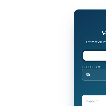
V
Estimation im
SURFACE (M²)