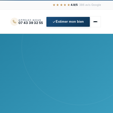
★★★★★
4.9/5
· 386 avis Google
APPELEZ-NOUS
Estimer mon bien
07 43 39 32 55