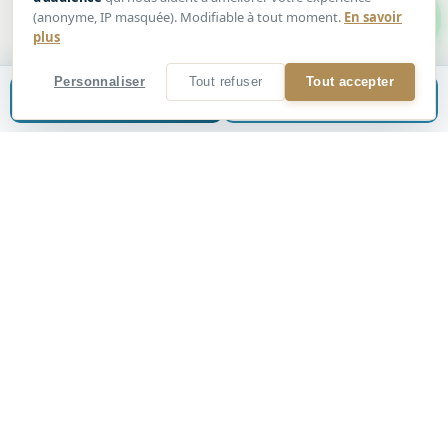
ainsi qu'un WC indépendant.
(anonyme, IP masquée). Modifiable à tout moment.
En savoir
Cachet de l'ancien, belle hauteur sous plafond, poutres
plus
en bois apparentes, carrelage en terre cuite au sol.
Personnaliser
Tout refuser
Tout accepter
Estimer mon bien
📞
Être rappelé
Les parties communes de l'immeuble sont en excellent
état, garantissant un cadre de vie agréable et sécurisé.
Ne manquez pas cette opportunité unique de vivre
dans un quartier animé et bien desservi.
Contactez nous dès maintenant pour organiser une
visite et découvrir votre futur chez-vous ou
investissement !
Les charges de copropriété sont de 104 euros/mois,
comprenant : l'entretien des parties communes, l'eau
froide, le fonds de travaux loi ALUR, ainsi que les
honoraires du syndic.