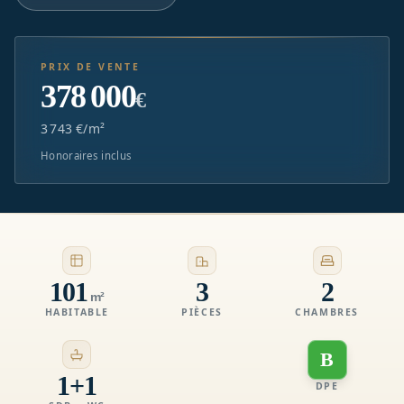
PRIX DE VENTE
378 000
€
3 743 €/m²
Honoraires inclus
101
3
2
m²
HABITABLE
PIÈCES
CHAMBRES
B
1+1
DPE