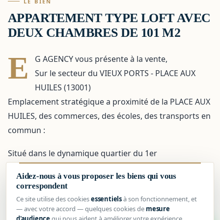
LE BIEN
APPARTEMENT TYPE LOFT AVEC
DEUX CHAMBRES DE 101 M2
E
G AGENCY vous présente à la vente,
Sur le secteur du VIEUX PORTS - PLACE AUX
HUILES (13001)
Emplacement stratégique a proximité de la PLACE AUX
HUILES, des commerces, des écoles, des transports en
commun :
Situé dans le dynamique quartier du 1er
arrondissement , il s'agit d'un appartement de type
Aidez-nous à vous proposer les biens qui vous
Loft situé au 3ème étage sans ascenseur. Il se
correspondent
compose d'une pièce de vie de plus de 67m², un coin
Ce site utilise des cookies
essentiels
à son fonctionnement, et
— avec votre accord — quelques cookies de
mesure
nuit avec deux chambres, une salle de bain et douche
d'audience
qui nous aident à améliorer votre expérience
1