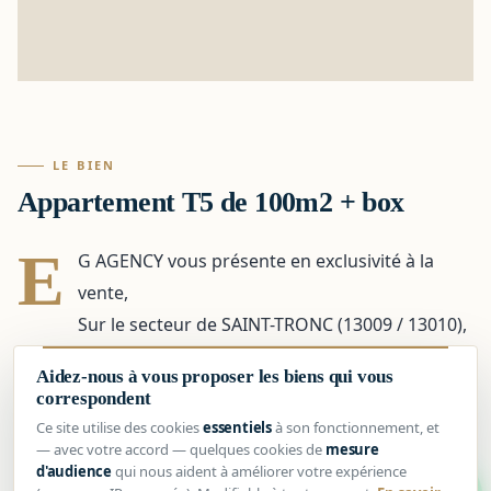
LE BIEN
Appartement T5 de 100m2 + box
E
G AGENCY vous présente en exclusivité à la
vente,
Sur le secteur de SAINT-TRONC (13009 / 13010),
à proximité immédiate des commerces, des écoles,
Aidez-nous à vous proposer les biens qui vous
des transports en commun, des axes autoroutiers et
correspondent
de la L2 :
Ce site utilise des cookies
essentiels
à son fonctionnement, et
— avec votre accord — quelques cookies de
mesure
Appartement T5 traversant de 98,53 m2 avec cave +
d'audience
qui nous aident à améliorer votre expérience
1