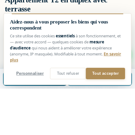
terrasse
Aidez-nous à vous proposer les biens qui vous
E
G AGENCY vous présente à la vente,
correspondent
Ce site utilise des cookies
essentiels
à son fonctionnement, et
Sur le secteur historique du PANIER, à
— avec votre accord — quelques cookies de
mesure
proximité immédiate de la place de LENCHE, du
d'audience
qui nous aident à améliorer votre expérience
1
(anonyme, IP masquée). Modifiable à tout moment.
En savoir
MUCEM, des commerces , des transports en commun,
plus
et à 100 mètres du VIEUX-PORT :
Personnaliser
Tout refuser
Tout accepter
Estimer mon bien
📞
Être rappelé
Appartement T2 en duplex de 43m2 avec extérieur, et
VUE ÉPOUSTOUFLANTE sur LA MER, NOTRE DAME, et
la CATHÉDRALE DE LA MAJOR.
Cet appartement situé au troisième et dernier étage
sans ascenseur d’un petit immeuble Marseillais est
composé :