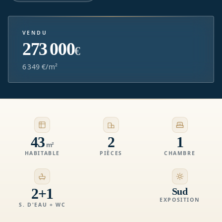
VENDU
273 000
€
6 349 €/m²
43
2
1
m²
HABITABLE
PIÈCES
CHAMBRE
2+1
Sud
EXPOSITION
S. D'EAU + WC