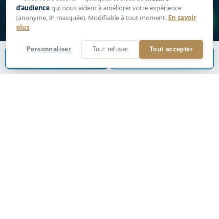
d'audience
qui nous aident à améliorer votre expérience
1
(anonyme, IP masquée). Modifiable à tout moment.
En savoir
plus
Personnaliser
Tout refuser
Tout accepter
Estimer mon bien
📞
Être rappelé
VISITE 3D
Plein écran
LE BIEN
Appartement en duplex de 135m2 avec
double affectation (commerce +
habitation)