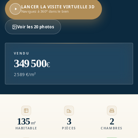
LANCER LA VISITE VIRTUELLE 3D
Naviguez à 360° dans le bien
Voir les 20 photos
VENDU
349 500
€
2 589 €/m²
135
3
2
m²
HABITABLE
PIÈCES
CHAMBRES