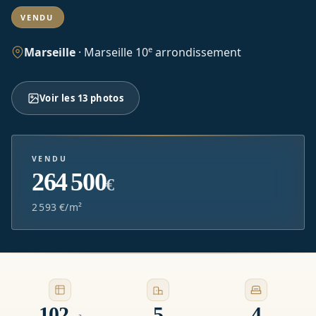
VENDU
e
Marseille
·
Marseille 10
arrondissement
Voir les 13 photos
VENDU
264 500
€
2 593 €/m²
102
5
4