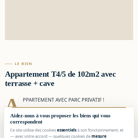
LE BIEN
Appartement T4/5 de 102m2 avec
terrasse + cave
A
PPARTEMENT AVEC PARC PRIVATIF !
EG AGENCY Vous présente à la vente,
Aidez-nous à vous proposer les biens qui vous
correspondent
Sur le village de SAINT-LOUP (13010),
Ce site utilise des cookies
essentiels
à son fonctionnement, et
— avec votre accord — quelques cookies de
mesure
A proximité immédiate des : commerces, écoles,