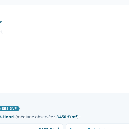
e
i.
NÉES DVF
t-Henri
(médiane observée :
3 450 €/m²
) :