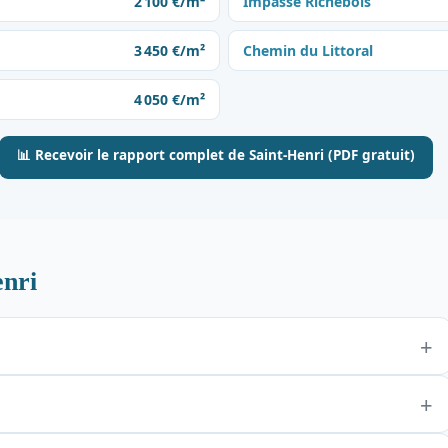
2 100 €/m²
Impasse Richebois
3 450 €/m²
Chemin du Littoral
4 050 €/m²
📊 Recevoir le rapport complet de Saint-Henri (PDF gratuit)
enri