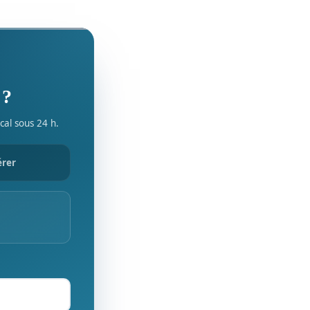
 ?
cal sous 24 h.
érer