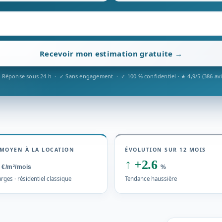
Recevoir mon estimation gratuite →
 Réponse sous 24 h · ✓ Sans engagement · ✓ 100 % confidentiel · ★ 4,9/5 (386 avi
MOYEN À LA LOCATION
ÉVOLUTION SUR 12 MOIS
0
↑
+2.6
€/m²/mois
%
rges · résidentiel classique
Tendance haussière