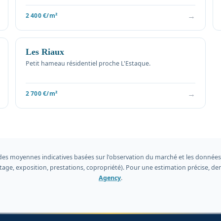
→
2 400 €/m²
Les Riaux
Petit hameau résidentiel proche L'Estaque.
→
2 700 €/m²
des moyennes indicatives basées sur l'observation du marché et les données 
 étage, exposition, prestations, copropriété). Pour une estimation précise,
Agency
.