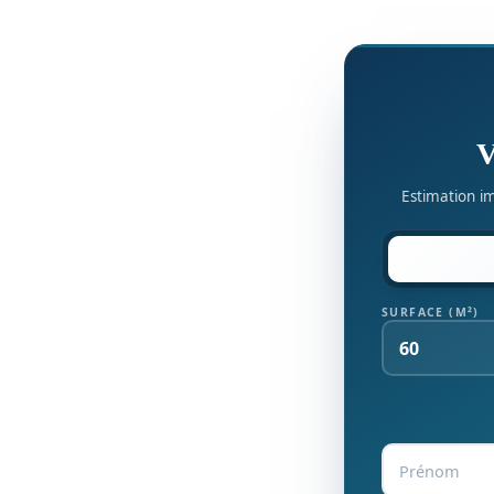
V
Estimation im
SURFACE (M²)