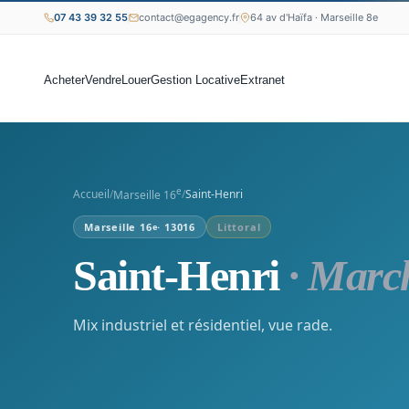
07 43 39 32 55
contact@egagency.fr
64 av d'Haïfa · Marseille 8e
Acheter
Vendre
Louer
Gestion Locative
Extranet
e
Accueil
/
/
Saint-Henri
Marseille 16
Marseille 16
· 13016
Littoral
e
Saint-Henri
· Marc
Mix industriel et résidentiel, vue rade.