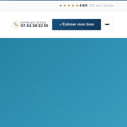
★★★★★
4.9/5
· 386 avis Google
APPELEZ-NOUS
Estimer mon bien
07 43 39 32 55