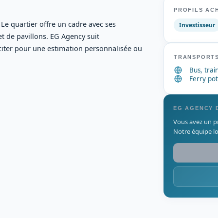
PROFILS AC
 Le quartier offre un cadre avec ses
Investisseur
t de pavillons. EG Agency suit
iciter pour une estimation personnalisée ou
TRANSPORTS
Bus, trai
Ferry pot
EG AGENCY 
Vous avez un pr
Notre équipe lo