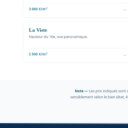
→
3 000 €/m²
La Viste
Hauteur du 16e, vue panoramique.
→
2 500 €/m²
Note —
Les prix indiqués sont 
sensiblement selon le bien (état,