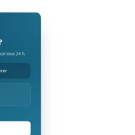
?
cal sous 24 h.
érer