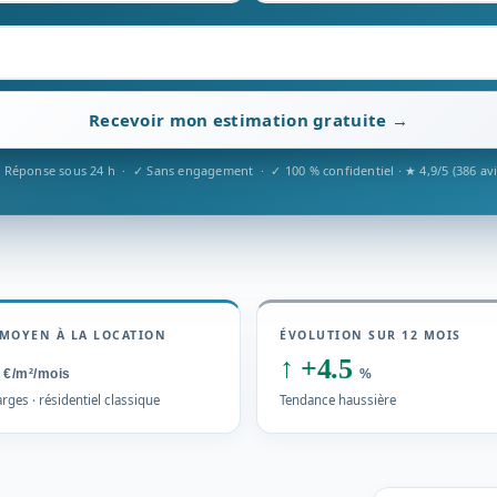
Recevoir mon estimation gratuite →
 Réponse sous 24 h · ✓ Sans engagement · ✓ 100 % confidentiel · ★ 4,9/5 (386 avi
MOYEN À LA LOCATION
ÉVOLUTION SUR 12 MOIS
0
↑
+4.5
€/m²/mois
%
rges · résidentiel classique
Tendance haussière