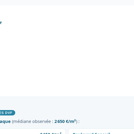
e
ES DVF
taque
(médiane observée :
2 650 €/m²
) :