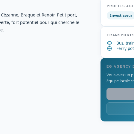
PROFILS AC
 Cézanne, Braque et Renoir. Petit port,
Investisseur
erte, fort potentiel pour qui cherche le
e.
TRANSPORTS
Bus, trai
Ferry pot
EG AGENCY 
Vous avez un pr
équipe locale c