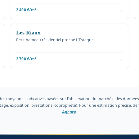
→
2 400 €/m²
Les Riaux
Petit hameau résidentiel proche L'Estaque.
→
2 700 €/m²
des moyennes indicatives basées sur l'observation du marché et les données 
 étage, exposition, prestations, copropriété). Pour une estimation précise,
Agency
.