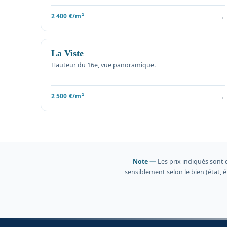
→
2 400 €/m²
La Viste
Hauteur du 16e, vue panoramique.
→
2 500 €/m²
Note —
Les prix indiqués sont 
sensiblement selon le bien (état,