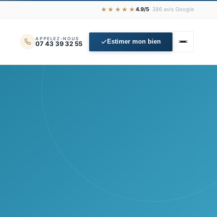
★★★★★
4.9/5
· 386 avis Google
APPELEZ-NOUS
Estimer mon bien
07 43 39 32 55