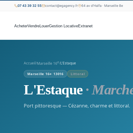
07 43 39 32 55
contact@egagency.fr
64 av d'Haïfa · Marseille 8e
Acheter
Vendre
Louer
Gestion Locative
Extranet
e
Accueil
/
/
L'Estaque
Marseille 16
Marseille 16
· 13016
Littoral
e
L'Estaque
· Marché
Port pittoresque — Cézanne, charme et littoral.