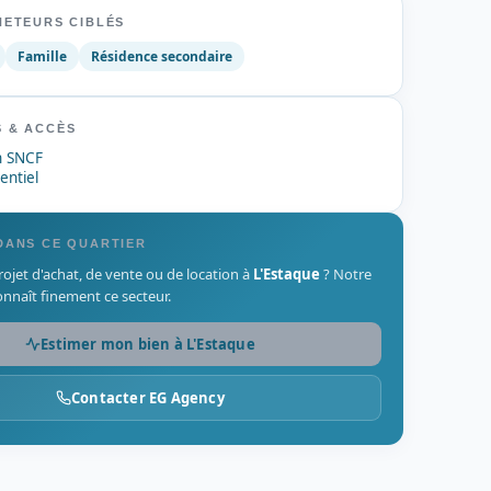
HETEURS CIBLÉS
Famille
Résidence secondaire
 & ACCÈS
n SNCF
entiel
DANS CE QUARTIER
ojet d'achat, de vente ou de location à
L'Estaque
? Notre
onnaît finement ce secteur.
Estimer mon bien à L'Estaque
Contacter EG Agency