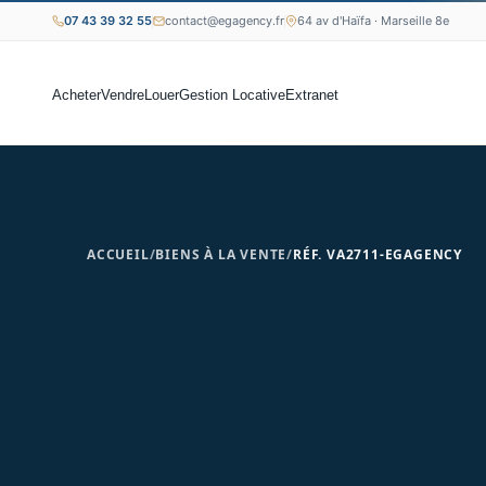
07 43 39 32 55
contact@egagency.fr
64 av d'Haïfa · Marseille 8e
Acheter
Vendre
Louer
Gestion Locative
Extranet
ACCUEIL
/
BIENS À LA VENTE
/
RÉF. VA2711-EGAGENCY