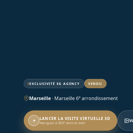
EXCLUSIVITÉ EG AGENCY
VENDU
e
Marseille
·
Marseille 6
arrondissement
LANCER LA VISITE VIRTUELLE 3D
V
Naviguez à 360° dans le bien