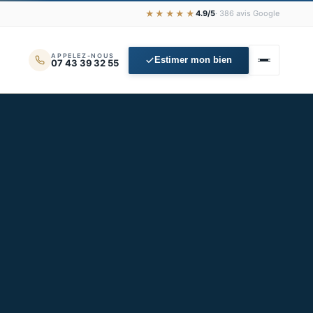
★★★★★
4.9/5
· 386 avis Google
APPELEZ-NOUS
Estimer mon bien
07 43 39 32 55