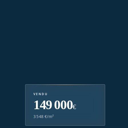
VENDU
149 000
€
3 548 €/m²