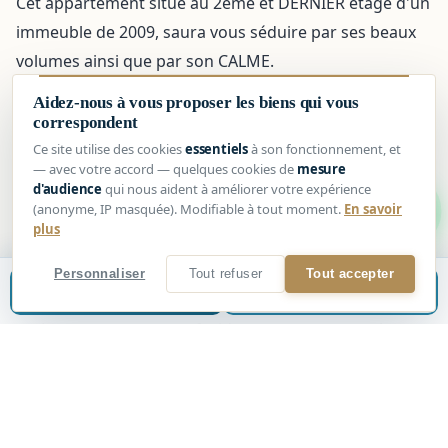
Cet appartement situé au 2ème et DERNIER étage d'un
immeuble de 2009, saura vous séduire par ses beaux
volumes ainsi que par son CALME.
Il se compose de la manière suivante : une pièce de vie
Aidez-nous à vous proposer les biens qui vous
donnant sur un balcon, une cuisine indépendante ,
correspondent
une belle chambre , une salle de bain, ainsi qu'un wc
Ce site utilise des cookies
essentiels
à son fonctionnement, et
— avec votre accord — quelques cookies de
mesure
séparé.
d'audience
qui nous aident à améliorer votre expérience
1
(anonyme, IP masquée). Modifiable à tout moment.
En savoir
Possibilité d'acheter Un BOX fermé en SUS pour : 26
plus
250€
Personnaliser
Tout refuser
Tout accepter
Estimer mon bien
📞
Être rappelé
Les charges de copropriété sont de : 117.81 euros /
mois comprenant : eau froide, ascenseur, entretien
des espaces verts, entretien des parties communes,
ainsi que le fond de travaux loi ALUR et les honoraires
du syndic.