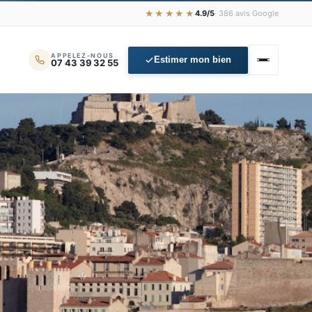
★★★★★
4.9/5
· 386 avis Google
APPELEZ-NOUS
Estimer mon bien
07 43 39 32 55
📍