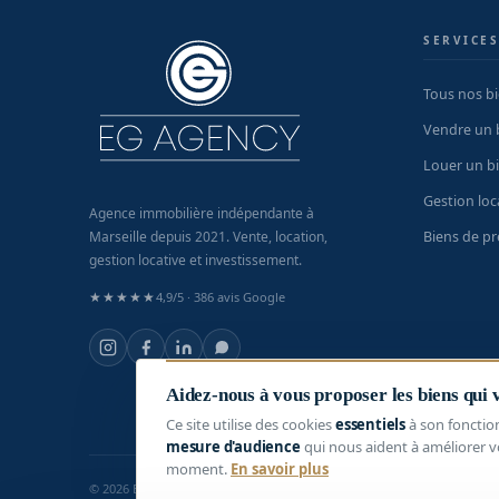
SERVICE
Tous nos b
Vendre un 
Louer un b
Gestion loc
Agence immobilière indépendante à
Biens de pr
Marseille depuis 2021. Vente, location,
gestion locative et investissement.
★★★★★
4,9/5 ·
386 avis Google
Aidez-nous à vous proposer les biens qui
Ce site utilise des cookies
essentiels
à son fonctio
mesure d'audience
qui nous aident à améliorer v
moment.
En savoir plus
© 2026 EG Agency · Tous droits réservés