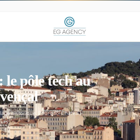
le pôle tech au
ovençal
illage historique. Pourquoi Château-
eurs.