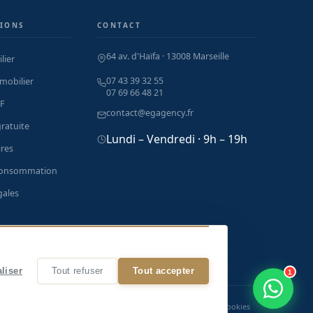
IONS
CONTACT
64 av. d'Haïfa · 13008 Marseille
lier
07 43 39 32 55
mobilier
07 69 66 48 21
F
contact@egagency.fr
ratuite
Lundi – Vendredi · 9h – 19h
res
consommation
gales
 à Marseille
liser
Tout refuser
Tout accepter
1
entions légales
Politique de confidentialité
Gérer mes cookies