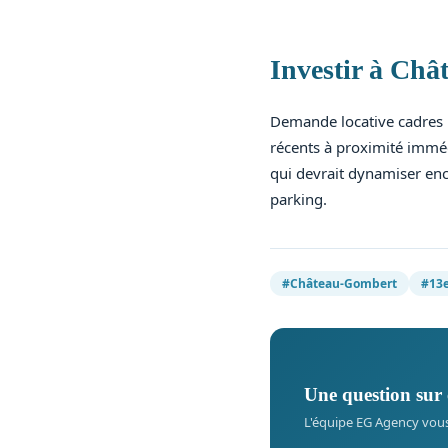
Investir à Ch
Demande locative cadres i
récents à proximité imméd
qui devrait dynamiser en
parking.
#Château-Gombert
#13e
Une question sur 
L'équipe EG Agency vou