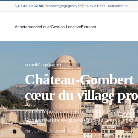
07 43 39 32 55
contact@egagency.fr
64 av d'Haïfa · Marseille 8e
Acheter
Vendre
Louer
Gestion Locative
Extranet
Accueil
/
Blog
/
Quartiers
Château-Gombert : 
cœur du village pr
200 entreprises tech, École Centrale Marseille, v
Gombert attire de plus en plus de cadres ingéni
Par EG AGENCY · 29 avril 2026