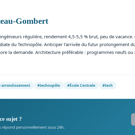
âteau-Gombert
ngénieurs régulière, rendement 4,5-5,5 % brut, peu de vacance. C
iate du Technopôle. Anticiper l'arrivée du futur prolongement 
core la demande. Architecture préférable : programmes neufs ou 
 arrondissement
#technopôle
#École Centrale
#tech
ce sujet ?
s répond personnellement sous 24h.