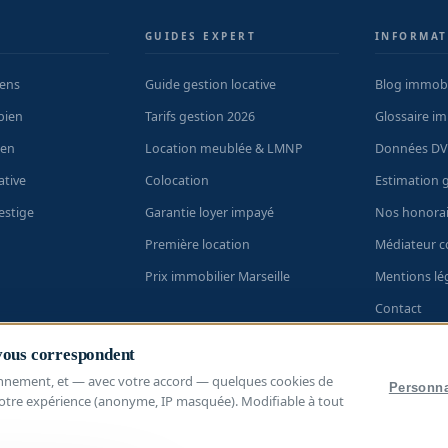
S
GUIDES EXPERT
INFORMAT
iens
Guide gestion locative
Blog immobi
bien
Tarifs gestion 2026
Glossaire im
ien
Location meublée & LMNP
Données DV
ative
Colocation
Estimation g
estige
Garantie loyer impayé
Nos honorai
Première location
Médiateur 
Prix immobilier Marseille
Mentions lé
Contact
L'immobilier
 vous correspondent
nnement, et — avec votre accord — quelques cookies de
Personna
otre expérience (anonyme, IP masquée). Modifiable à tout
M