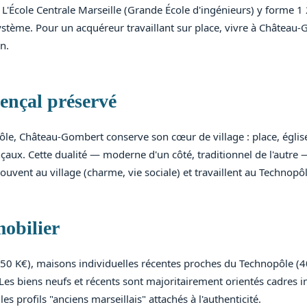
 L'École Centrale Marseille (Grande École d'ingénieurs) y forme 1
ystème. Pour un acquéreur travaillant sur place, vivre à Château
n.
vençal préservé
le, Château-Gombert conserve son cœur de village : place, égli
aux. Cette dualité — moderne d'un côté, traditionnel de l'autre — fa
uvent au village (charme, vie sociale) et travaillent au Technopôl
obilier
550 K€), maisons individuelles récentes proches du Technopôle (
Les biens neufs et récents sont majoritairement orientés cadres 
les profils "anciens marseillais" attachés à l'authenticité.