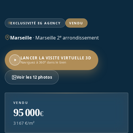
EXCLUSIVITÉ EG AGENCY
VENDU
e
Marseille
·
Marseille 2
arrondissement
LANCER LA VISITE VIRTUELLE 3D
Naviguez à 360° dans le bien
Voir les 12 photos
VENDU
95 000
€
3 167 €/m²