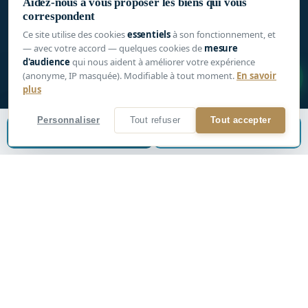
Aidez-nous à vous proposer les biens qui vous
Navigation libre à 360°
correspondent
Outil de mesure intégré
Ce site utilise des cookies
essentiels
à son fonctionnement, et
Compatible casque VR
— avec votre accord — quelques cookies de
mesure
d'audience
qui nous aident à améliorer votre expérience
1
Plan 3D + vue dollhouse
(anonyme, IP masquée). Modifiable à tout moment.
En savoir
plus
Personnaliser
Tout refuser
Tout accepter
Estimer mon bien
📞
Être rappelé
VISITE 3D
Plein écran