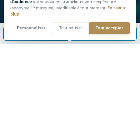
d'audience
qui nous aident à améliorer votre expérience
1
(anonyme, IP masquée). Modifiable à tout moment.
En savoir
Navigation libre à 360°
plus
Outil de mesure intégré
Personnaliser
Tout refuser
Tout accepter
Compatible casque VR
Estimer mon bien
📞
Être rappelé
VISITE 3D
Plan 3D + vue dollhouse
Plein écran