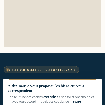
VISITE VIRTUELLE 3D · DISPONIBLE 24 / 7
Visitez le bien
comme si vous y étiez
Aidez-nous à vous proposer les biens qui vous
correspondent
Une vraie visite à 360°, depuis votre canapé. Mesurez les
Ce site utilise des cookies
essentiels
à son fonctionnement, et
pièces, regardez par les fenêtres, vérifiez les volumes —
— avec votre accord — quelques cookies de
mesure
sans rendez-vous, sans contrainte horaire.