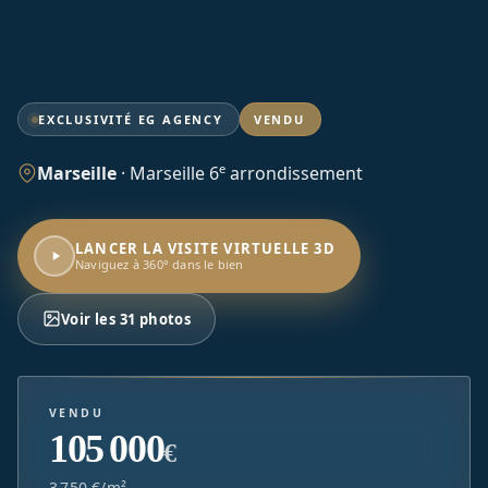
EXCLUSIVITÉ EG AGENCY
VENDU
e
Marseille
·
Marseille 6
arrondissement
LANCER LA VISITE VIRTUELLE 3D
Naviguez à 360° dans le bien
Voir les 31 photos
VENDU
105 000
€
3 750 €/m²