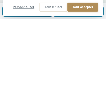
Il se compose d’un salon SPACIEUX, d’une cuisine
Personnaliser
Tout refuser
Tout accepter
équipé, de deux chambres, d’une salle de bain et WC.
Estimer mon bien
📞
Être rappelé
Les charges de copropriété s’élèvent à ENVIRON 80 € /
mois, comprenant l’entretien des parties communes,
l’eau froide.
La taxe foncière est d'ENVIRON 1000 € / an.
Une visite virtuelle 3D est disponible sur notre site
internet :www.egagency.fr
Pour plus d’informations, contactez-nous :
EG AGENCY07 43 39 32 55contact@egagency.fr
64 Avenue d'Haïfa, 13008 MarseilleAchat - Vente -
Gestion - Location - Estimation gratuite sous 24h