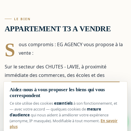
LE BIEN
APPARTEMENT T3 A VENDRE
S
ous compromis : EG AGENCY vous propose à la
vente :
Sur le secteur des CHUTES - LAVIE, à proximité
immédiate des commerces, des écoles et des
transports en commun, découvrez cet appartement T3
Aidez-nous à vous proposer les biens qui vous
de 59 m².
correspondent
Ce site utilise des cookies
essentiels
à son fonctionnement, et
Cet appartement traversant, situé au 1er étage sur 3
— avec votre accord — quelques cookies de
mesure
sans ascenseur, saura vous séduire par son
d'audience
qui nous aident à améliorer votre expérience
1
(anonyme, IP masquée). Modifiable à tout moment.
En savoir
emplacement STRATEGIQUE et sa LUMINOSITE.
plus