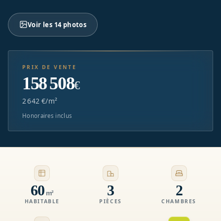
Voir les 14 photos
PRIX DE VENTE
158 508
€
2 642 €/m²
Honoraires inclus
60
3
2
m²
HABITABLE
PIÈCES
CHAMBRES