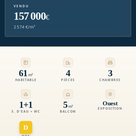
VENDU
157 000
€
2 574 €/m²
61
4
3
m²
HABITABLE
PIÈCES
CHAMBRES
1+1
5
Ouest
m²
EXPOSITION
S. D'EAU + WC
BALCON
D