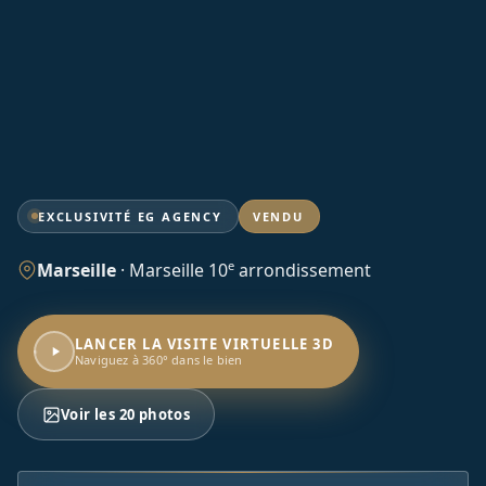
EXCLUSIVITÉ EG AGENCY
VENDU
e
Marseille
·
Marseille 10
arrondissement
LANCER LA VISITE VIRTUELLE 3D
Naviguez à 360° dans le bien
Voir les 20 photos