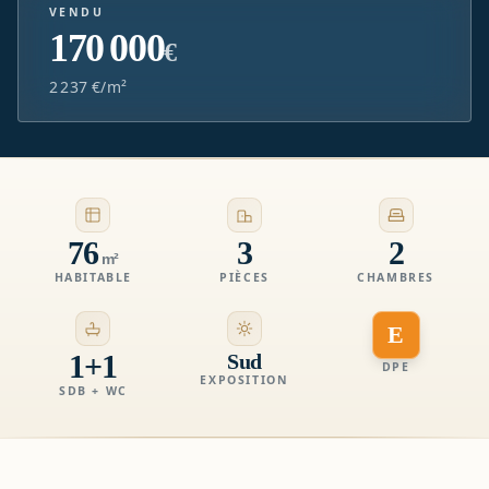
VENDU
170 000
€
2 237 €/m²
76
3
2
m²
HABITABLE
PIÈCES
CHAMBRES
E
1+1
Sud
DPE
EXPOSITION
SDB + WC