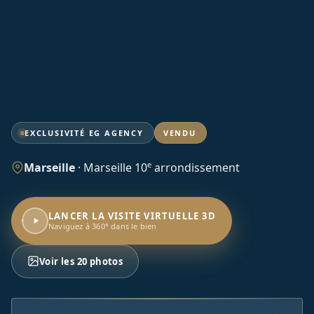
EXCLUSIVITÉ EG AGENCY
VENDU
e
Marseille
·
Marseille 10
arrondissement
LANCER LA VISITE VIRTUELLE 3D
Naviguez à 360° dans le bien
Voir les 20 photos