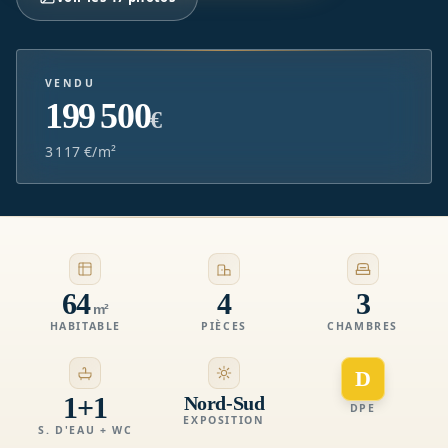
VENDU
199 500
€
3 117 €/m²
64
4
3
m²
HABITABLE
PIÈCES
CHAMBRES
D
1+1
Nord-Sud
DPE
EXPOSITION
S. D'EAU + WC