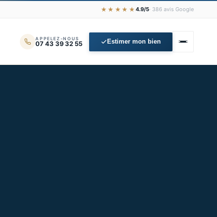
★★★★★
4.9/5
· 386 avis Google
APPELEZ-NOUS
Estimer mon bien
07 43 39 32 55