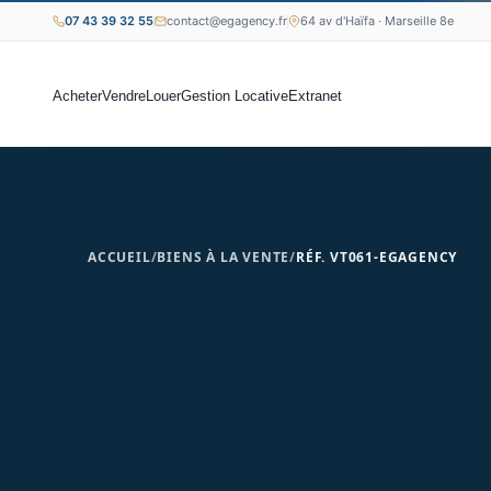
07 43 39 32 55
contact@egagency.fr
64 av d'Haïfa · Marseille 8e
Acheter
Vendre
Louer
Gestion Locative
Extranet
ACCUEIL
/
BIENS À LA VENTE
/
RÉF. VT061-EGAGENCY