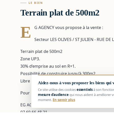
LE BIEN
Terrain plat de 500m2
E
G AGENCY vous propose à la vente :
Secteur LES OLIVES / ST JULIEN - RUE DE
Terrain plat de 500m2
Zone UP3.
30% d’emprise au sol en R+1.
Possibilité de construire jusqu’à 300m2.
Libre constructeur.
Aidez-nous à vous proposer les biens qui
Ce site utilise des cookies
essentiels
à son fonctio
Pour plus d'informations, contactez-nous.
mesure d'audience
qui nous aident à améliorer v
moment.
En savoir plus
EG AGENCY
07 69 66 48 21