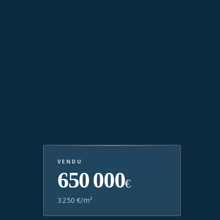
VENDU
650 000
€
3 250 €/m²