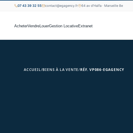
07 43 39 32 55
contact@egagency.fr
64 av d'Haïfa · Marseille 8e
Acheter
Vendre
Louer
Gestion Locative
Extranet
ACCUEIL
/
BIENS À LA VENTE
/
RÉF. VP086-EGAGENCY