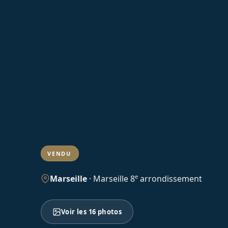
VENDU
e
Marseille
·
Marseille 8
arrondissement
Voir les 16 photos