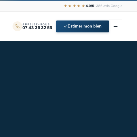
★★★★★
4.9/5
· 386 avis Google
APPELEZ-NOUS
Estimer mon bien
07 43 39 32 55