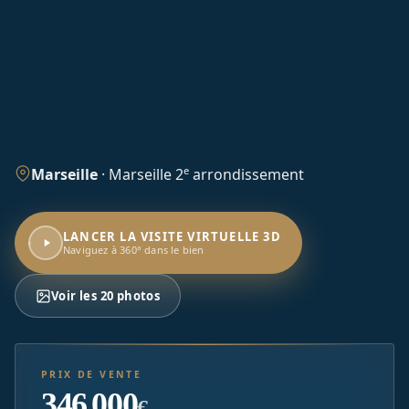
e
Marseille
·
Marseille 2
arrondissement
LANCER LA VISITE VIRTUELLE 3D
Naviguez à 360° dans le bien
Voir les 20 photos
PRIX DE VENTE
346 000
€