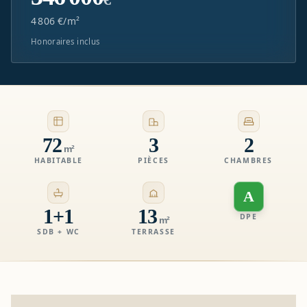
4 806 €/m²
Honoraires inclus
72
3
2
m²
HABITABLE
PIÈCES
CHAMBRES
A
1+1
13
DPE
m²
SDB + WC
TERRASSE