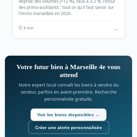
Reprise des volumes (+12 %), taux à 3,2 %, retour
des primo-accédants : tout ce qu'il faut savoir sur
l'immo marseillais en 2026.
→
⏱ 8
min
Votre futur bien à Marseille 4e vous
attend
Notre expert local connaît les biens à vendre du
secteur, parfois en avant-première. Recherche
personnalisée gratuite.
Voir les biens disponibles →
Créer une alerte personnalisée