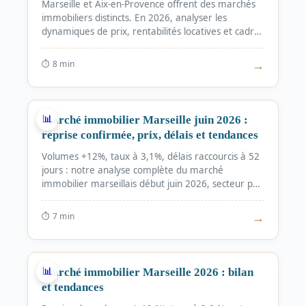
Marseille et Aix-en-Provence offrent des marchés
immobiliers distincts. En 2026, analyser les
dynamiques de prix, rentabilités locatives et cadres
de vie est crucial pour un investissement éclairé.
EG Agency décrypte les tendances.
→
⏱ 8
min
MARCHÉ
📊
Marché immobilier Marseille juin 2026 :
reprise confirmée, prix, délais et tendances
Volumes +12%, taux à 3,1%, délais raccourcis à 52
jours : notre analyse complète du marché
immobilier marseillais début juin 2026, secteur par
secteur.
→
⏱ 7
min
MARCHÉ
📊
Marché immobilier Marseille 2026 : bilan
et tendances