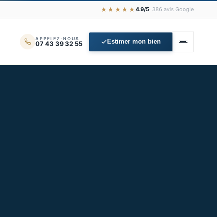
★★★★★
4.9/5
· 386 avis Google
APPELEZ-NOUS
Estimer mon bien
07 43 39 32 55