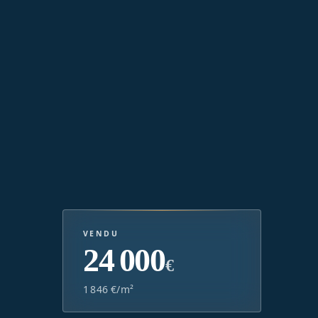
VENDU
24 000
€
1 846 €/m²