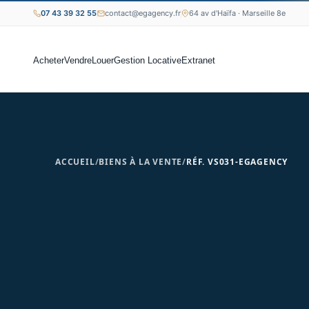
07 43 39 32 55
contact@egagency.fr
64 av d'Haïfa · Marseille 8e
Acheter
Vendre
Louer
Gestion Locative
Extranet
ACCUEIL
/
BIENS À LA VENTE
/
RÉF. VS031-EGAGENCY