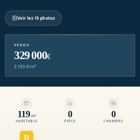
Voir les 15 photos
VENDU
329 000
€
2 765 €/m²
119
0
0
m²
HABITABLE
PIÈCE
CHAMBRE
D