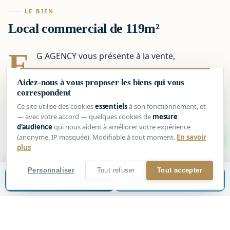
LE BIEN
Local commercial de 119m²
E
G AGENCY vous présente à la vente,
Sur le secteur PARADIS/VAUBAN, à proximité
Aidez-nous à vous proposer les biens qui vous
correspondent
des commerces, des écoles et des transports en
Ce site utilise des cookies
essentiels
à son fonctionnement, et
commun :
— avec votre accord — quelques cookies de
mesure
UN LOCAL COMMERCIAL d'une surface d’environ 119
d'audience
qui nous aident à améliorer votre expérience
1
(anonyme, IP masquée). Modifiable à tout moment.
En savoir
m², vendu vide de tout occupant,
plus
Le local se compose de plusieurs espaces :
Personnaliser
Tout refuser
Tout accepter
Estimer mon bien
📞
Être rappelé
Au rez-de-chaussée :
Un local à usage commercial avec arrière boutique
sans fenêtre, une cuisine, un hall, un couloir, un espace