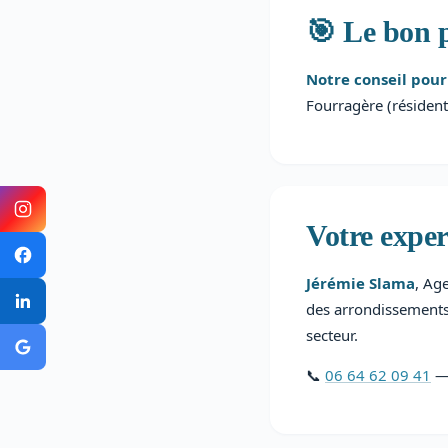
🎯 Le bon p
Notre conseil pour
Fourragère (résident
Votre exper
Jérémie Slama
, Ag
des arrondissements
secteur.
📞
06 64 62 09 41
— 