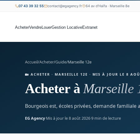
07 43 39 32 55
contact@egagency.fr
64 av d'Haïfa · Marseille 8e
Acheter
Vendre
Louer
Gestion Locative
Extranet
Accueil
/
Acheter
/
Guide
/
Marseille 12e
🏡 ACHETER · MARSEILLE 12E · MIS À JOUR LE 8 AOÛ
Acheter à
Marseille 
Bourgeois est, écoles privées, demande familiale a
EG Agency
·
Mis à jour le 8 août 2026
·
9 min de lecture