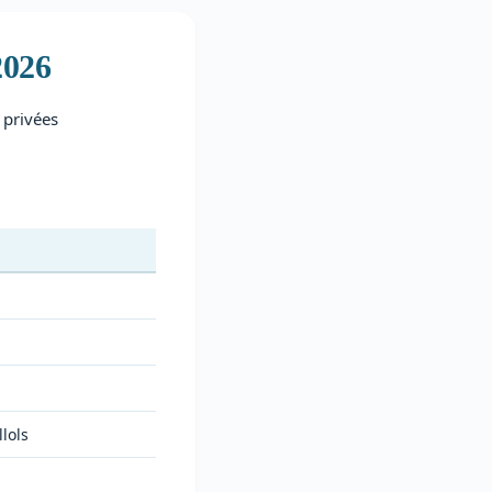
2026
 privées
lols