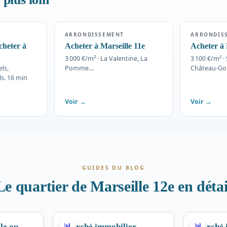
ARRONDISSEMENT
ARRONDIS
cheter à
Acheter à Marseille 11e
Acheter à 
3 000 €/m² · La Valentine, La
3 100 €/m² ·
els,
Pomme…
Château-G
s. 16 min
Voir →
Voir →
GUIDES DU BLOG
Le quartier de Marseille 12e en détai
MARCHÉ
MARCHÉ
📊
📊
le ou
Marché immobilier
Marché 