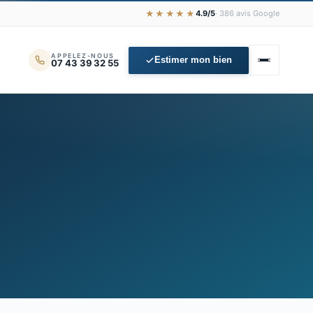
★★★★★
4.9/5
· 386 avis Google
APPELEZ-NOUS
Estimer mon bien
07 43 39 32 55