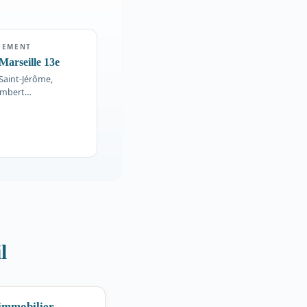
SEMENT
Marseille 13e
 Saint-Jérôme,
ombert…
l
immobilier