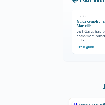
PILIER
Guide complet : a
Marseille
Les 8 étapes, frais ré
financement, conseil
de lecture.
Lire le guide →
MARCHÉ
📊
Acheter à Marseil