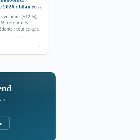
 2026 : bilan et
s
es volumes (+12 %),
 %, retour des
dants : tout ce qu'il
r sur l'immo
s en 2026.
→
tend
vant-
ée