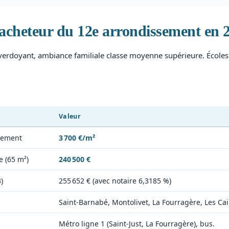
acheteur du 12e arrondissement en 
 verdoyant, ambiance familiale classe moyenne supérieure. Écoles
Valeur
tement
3 700 €/m²
e (65 m²)
240 500 €
)
255 652 € (avec notaire 6,3185 %)
Saint-Barnabé, Montolivet, La Fourragère, Les Cail
Métro ligne 1 (Saint-Just, La Fourragère), bus.