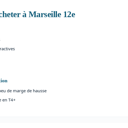
heter à Marseille 12e
s
ractives
tion
peu de marge de hausse
e en T4+