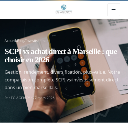
Accueil
/
Blog
/
Investissement
SCPI vs achat direct à Marseille : que
choisir en 2026
Gestion, rendement, diversification, plus-value. Notre
comparaison complète SCPI vs investissement direct

dans un bien marseillais.
Par EG AGENCY · 27 mars 2026