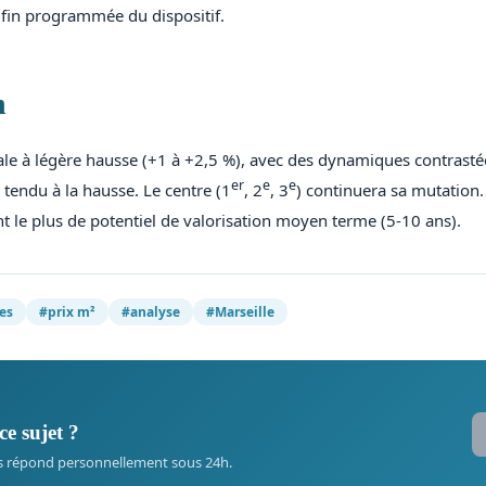
in programmée du dispositif.
n
bale à légère hausse (+1 à +2,5 %), avec des dynamiques contrastée
er
e
e
a tendu à la hausse. Le centre (1
, 2
, 3
) continuera sa mutation
ont le plus de potentiel de valorisation moyen terme (5-10 ans).
es
#prix m²
#analyse
#Marseille
ce sujet ?
s répond personnellement sous 24h.