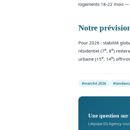
logements 18-22 mois — f
Notre prévisio
Pour 2026 : stabilité glo
e
e
résidentiel (7
, 8
) rester
e
e
urbaine (15
, 14
) offrir
#marché 2026
#tendanc
Une question sur 
L'équipe EG Agency vou