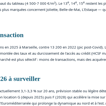
e
e
e
haut du tableau (4 500-7 000 €/m²). Le 13
, 14
, 15
restent les p
s plus marquées concernent Joliette, Belle-de-Mai, L'Estaque — q
nsaction
ns en 2025 à Marseille, contre 13 200 en 2022 (pic post-Covid). L
remontée des taux et au durcissement de l'accès au crédit (HCSF 
arché est plus sélectif : moins de transactions, mais des acquér
26 à surveiller
ctuellement 3,1-3,3 % sur 20 ans, prévision stable ou légère déte
ion location G (depuis 2025) puis F (2028) qui accélère la mise s
'Euroméditerranée qui prolonge la dynamique au nord et à l'est. (