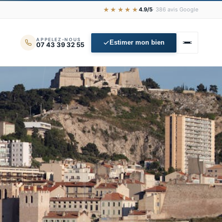
★★★★★
4.9/5
· 386 avis Google
APPELEZ-NOUS
Estimer mon bien
07 43 39 32 55
📊