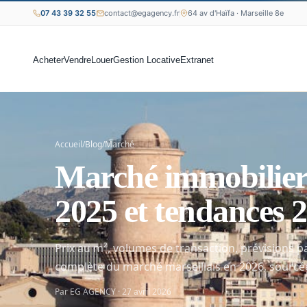
07 43 39 32 55
contact@egagency.fr
64 av d'Haïfa · Marseille 8e
Acheter
Vendre
Louer
Gestion Locative
Extranet
Accueil
/
Blog
/
Marché
Marché immobilier 
2025 et tendances 
Prix au m², volumes de transaction, prévisions 
complète du marché marseillais en 2026, sourcée
Par EG AGENCY · 27 avril 2026