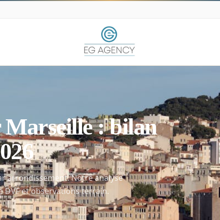
Marseille : bilan
2026
par arrondissement. Notre analyse
 DVF et observations terrain.