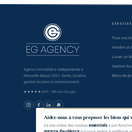
SERVICE
Tous nos b
Vendre un 
Louer un b
Gestion loc
Agence immobilière indépendante à
Biens de pr
Marseille depuis 2021. Vente, location,
gestion locative et investissement.
★★★★★
4,9/5 ·
386 avis Google
Aidez-nous à vous proposer les biens qui
Ce site utilise des cookies
essentiels
à son fonctio
mesure d'audience
qui nous aident à améliorer v