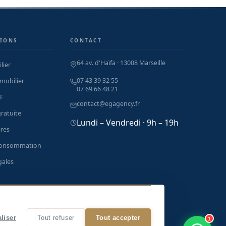
IONS
CONTACT
64 av. d'Haïfa · 13008 Marseille
lier
07 43 39 32 55
mobilier
07 69 66 48 21
F
contact@egagency.fr
ratuite
Lundi – Vendredi · 9h – 19h
res
consommation
gales
 à Marseille
liser
Tout refuser
Tout accepter
1