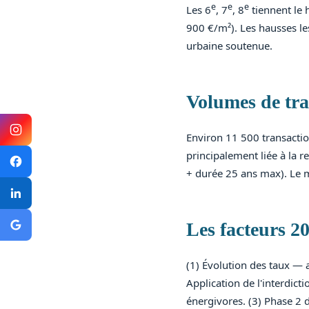
e
e
e
Les 6
, 7
, 8
tiennent le 
900 €/m²). Les hausses le
urbaine soutenue.
Volumes de tra
Environ 11 500 transactio
principalement liée à la 
+ durée 25 ans max). Le m
Les facteurs 20
(1) Évolution des taux — a
Application de l'interdict
énergivores. (3) Phase 2 d