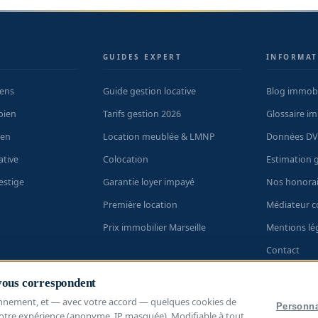
S
GUIDES EXPERT
INFORMAT
iens
Guide gestion locative
Blog immobi
bien
Tarifs gestion 2026
Glossaire im
ien
Location meublée & LMNP
Données DV
ative
Colocation
Estimation g
estige
Garantie loyer impayé
Nos honorai
Première location
Médiateur 
Prix immobilier Marseille
Mentions lé
Contact
L'immobilier
 vous correspondent
nnement, et — avec votre accord — quelques cookies de
Personna
otre expérience (anonyme, IP masquée). Modifiable à tout