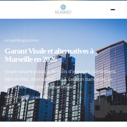
Accueil
/
Blog
/
Location
Garant Visale et alternatives à
Marseille en 2026
Visale couvre jusqu'à 36 mois d'impayés. Conditions,
démarches, alternatives (GLI, caution bancaire). Le

guide pour locataires marseillais.
Par EG AGENCY · 2 avril 2026