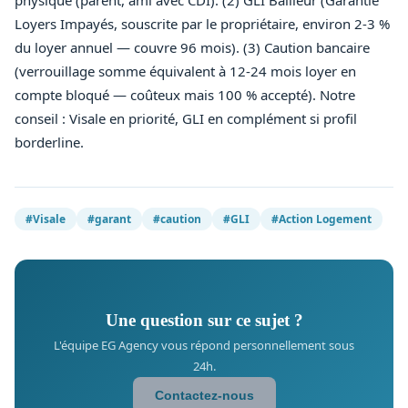
physique (parent, ami avec CDI). (2) GLI Bailleur (Garantie
Loyers Impayés, souscrite par le propriétaire, environ 2-3 %
du loyer annuel — couvre 96 mois). (3) Caution bancaire
(verrouillage somme équivalent à 12-24 mois loyer en
compte bloqué — coûteux mais 100 % accepté). Notre
conseil : Visale en priorité, GLI en complément si profil
borderline.
#Visale
#garant
#caution
#GLI
#Action Logement
Une question sur ce sujet ?
L'équipe EG Agency vous répond personnellement sous
24h.
Contactez-nous