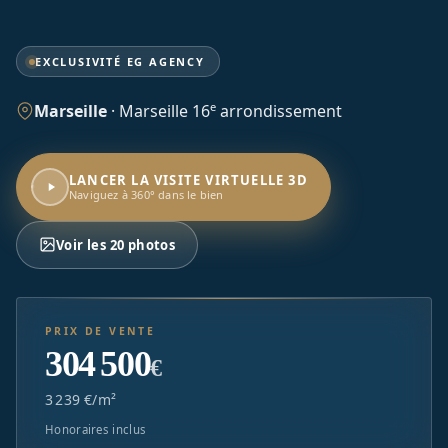
EXCLUSIVITÉ EG AGENCY
e
Marseille
·
Marseille 16
arrondissement
LANCER LA VISITE VIRTUELLE 3D
Naviguez à 360° dans le bien
Voir les 20 photos
PRIX DE VENTE
304 500
€
3 239 €/m²
Honoraires inclus