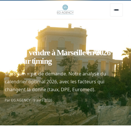
Accueil
/
Blog
/
Vente
Quand vendre à Marseille en 2026 : le
meilleur timing
Mars-juin = pic de demande. Notre analyse du
calendrier optimal 2026, avec les facteurs qui

changent la donne (taux, DPE, Euromed).
Par EG AGENCY · 9 avril 2026