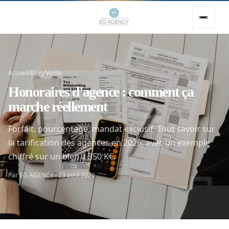
Accueil
/
Blog
/
Vente
Honoraires d'agence : comment ça
marche réellement
Forfait, pourcentage, mandat exclusif. Tout savoir sur
la tarification des agences en 2026, avec un exemple

chiffré sur un bien à 350 K€.
Par EG AGENCY · 23 avril 2026