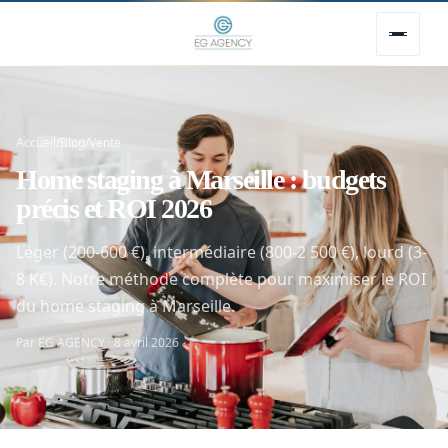
Accueil
/
Blog
/
Vente
Home staging à Marseille : budgets
précis et ROI 2026
Léger (200-600 €), intermédiaire (800-2 500 €), lourd (3-
8 K€). Notre méthode complète pour maximiser le ROI

du home staging à Marseille.
Par EG AGENCY · 8 avril 2026