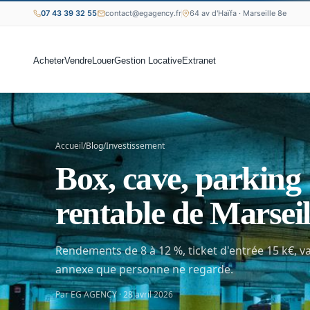
07 43 39 32 55
contact@egagency.fr
64 av d'Haïfa · Marseille 8e
Acheter
Vendre
Louer
Gestion Locative
Extranet
Accueil
/
Blog
/
Investissement
Box, cave, parking 
rentable de Marseil
Rendements de 8 à 12 %, ticket d'entrée 15 k€, va
annexe que personne ne regarde.
Par EG AGENCY · 28 avril 2026