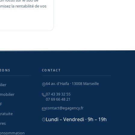
un focus sur le sud de
timisez la rentabilité de vos
IONS
CONTACT
64 av. d'Haïfa · 13008 Marseille
lier
07 43 39 32 55
mobilier
07 69 66 48 21
F
contact@egagency.fr
ratuite
Lundi – Vendredi · 9h – 19h
res
consommation