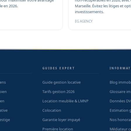
s pour maximiser votre avantage
non-récupérables en 2026, avec 
lle en 2026.
Marseille. Évitez les litiges et op
investissements.
EG AGENCY
S
GUIDES EXPERT
INFORMAT
iens
Guide gestion locative
Blog immobi
bien
Tarifs gestion 2026
Glossaire im
ien
Location meublée & LMNP
Données DV
ative
Colocation
Estimation g
estige
Garantie loyer impayé
Nos honorai
Première location
Médiateur 