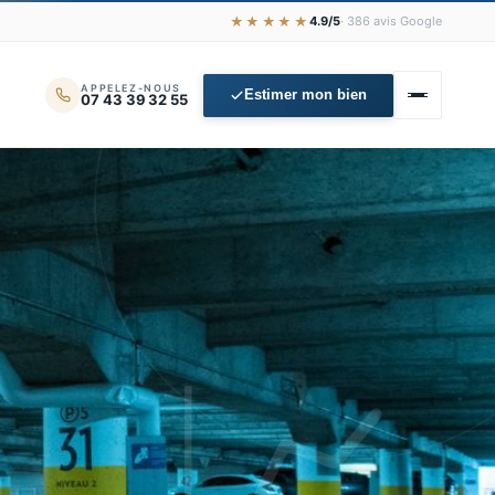
★★★★★
4.9/5
· 386 avis Google
APPELEZ-NOUS
Estimer mon bien
07 43 39 32 55
📈