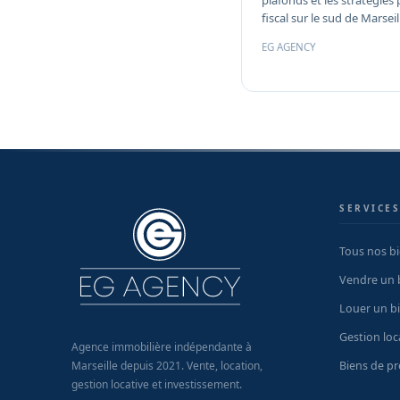
plafonds et les stratégie
fiscal sur le sud de Marsei
EG AGENCY
SERVICE
Tous nos b
Vendre un 
Louer un b
Gestion loc
Agence immobilière indépendante à
Biens de pr
Marseille depuis 2021. Vente, location,
gestion locative et investissement.