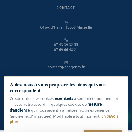
CONTACT
64 av. d'Haïfa · 13008 Marseille
07 43 39 32 55
07 69 66 48 21
contact@egagency.fr
Lundi – Vendredi · 9h – 19h
Aidez-nous à vous proposer les biens qui vous
correspondent
Ce site utilise des cookies
essentiels
à son fonctionnement, et
— avec votre accord — quelques cookies de
mesure
d'audience
qui nous aident à améliorer votre expérience
1
(anonyme, IP masquée). Modifiable à tout moment.
En savoir
© 2026 EG Agency · Tous droits réservés
plus
Mentions légales
Politique de confidentialité
Gérer mes cookies