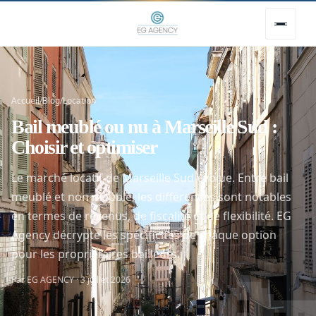
Accueil
/
Blog
/
Location
Bail meublé ou nu à Marseille Sud :
Choisir et optimiser
Le marché locatif de Marseille Sud évolue. Entre bail
meublé et non meublé, les différences sont notables
en termes de revenus, de fiscalité et de flexibilité. EG
Agency décrypte les spécificités de chaque option

pour les propriétaires bailleurs.
Par EG AGENCY · 3 juillet 2026