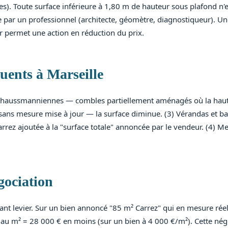
s). Toute surface inférieure à 1,80 m de hauteur sous plafond n'
e par un professionnel (architecte, géomètre, diagnostiqueur). Un
r permet une action en réduction du prix.
quents à Marseille
 haussmanniennes — combles partiellement aménagés où la haut
 sans mesure mise à jour — la surface diminue. (3) Vérandas et b
rrez ajoutée à la "surface totale" annoncée par le vendeur. (4)
gociation
ssant levier. Sur un bien annoncé "85 m² Carrez" qui en mesure rée
 au m² = 28 000 € en moins (sur un bien à 4 000 €/m²). Cette nég