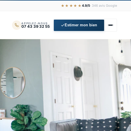
★★★★★
4.9/5
· 346 avis Google
APPELEZ-NOUS
Estimer mon bien
07 43 39 32 55
📊