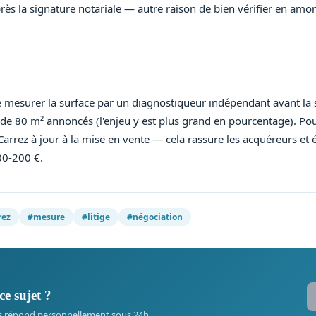
rès la signature notariale — autre raison de bien vérifier en amon
re mesurer la surface par un diagnostiqueur indépendant avant l
s de 80 m² annoncés (l'enjeu y est plus grand en pourcentage). Pou
ez à jour à la mise en vente — cela rassure les acquéreurs et é
00-200 €.
rez
#mesure
#litige
#négociation
ce sujet ?
s répond personnellement sous 24h.