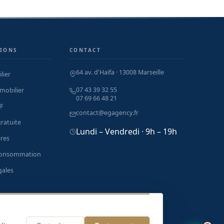
IONS
CONTACT
64 av. d'Haïfa · 13008 Marseille
lier
07 43 39 32 55
mobilier
07 69 66 48 21
F
contact@egagency.fr
ratuite
Lundi – Vendredi · 9h – 19h
res
consommation
gales
 à Marseille