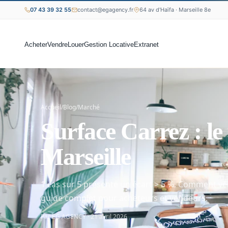
07 43 39 32 55
contact@egagency.fr
64 av d'Haïfa · Marseille 8e
Acheter
Vendre
Louer
Gestion Locative
Extranet
Accueil
/
Blog
/
Marché
Surface Carrez : le
Marseille
1 cas sur 5 présente un écart > 5 %. Comment vér
guide complet pour acheteurs et vendeurs.
Par EG AGENCY · 21 avril 2026