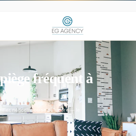
 piège fréquent à
ifier, négocier ou se défendre — le