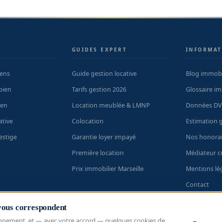
S
GUIDES EXPERT
INFORMAT
iens
Guide gestion locative
Blog immobi
bien
Tarifs gestion 2026
Glossaire im
ien
Location meublée & LMNP
Données DV
ative
Colocation
Estimation g
estige
Garantie loyer impayé
Nos honorai
Première location
Médiateur 
Prix immobilier Marseille
Mentions lé
Contact
L'immobilier
 vous correspondent
nnement, et — avec votre accord — quelques cookies de