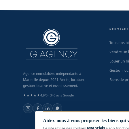
SERVICE
Tous nos b
Vendre un 
Louer un b
Gestion loc
Agence immobilière indépendante à
Biens de pr
Marseille depuis 2021. Vente, location,
gestion locative et investissement.
★★★★★
4,9/5 ·
346 avis Google
Aidez-nous à vous proposer les biens qui
Ce site utilise des cookies
essentiels
à son fonctio